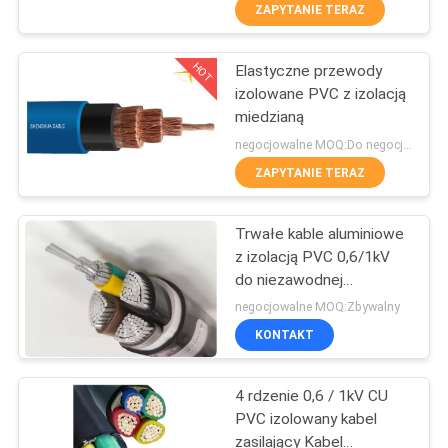
ZAPYTANIE TERAZ
WYCIECZKA
HOT
Elastyczne przewody
PO
203
izolowane PVC z izolacją
FABRYCE
miedzianą
Kable izolowane
negocjowalne MOQ:Do negocjacji
PVC
KONTROLA
ZAPYTANIE TERAZ
JAKOŚCI
Trwałe kable aluminiowe
z izolacją PVC 0,6/1kV
SKONTAKTUJ
do niezawodnej
197
SIĘ
dystrybucji energii
negocjowalne MOQ:Zbywalny
niskiego napięcia
Przewód
Z
KONTAKT
NAMI
elektryczny
4 rdzenie 0,6 / 1kV CU
PVC izolowany kabel
AKTUALNOŚCI
zasilający Kabel