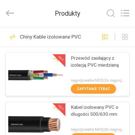
Shanghai
Shenghua
Cable
Produkty
(Group)
Co.,
Ltd..
All
DOM
Rights
306
Reserved.
Chiny Kable izolowane PVC
Przewód zasilający
PRODUKTY
z izolacją XLPE
HOT
Przewód zasilający z
izolacją PVC miedzianą
FILMY
negocjowalne MOQ:Do negocjacji
POKAZ
ZAPYTANIE TERAZ
244
VR
Opancerzony kabel
HOT
Kabel izolowany PVC o
długości 500/630 mm
O
elektryczny
NAS
negocjowalne MOQ:Do negocjacji