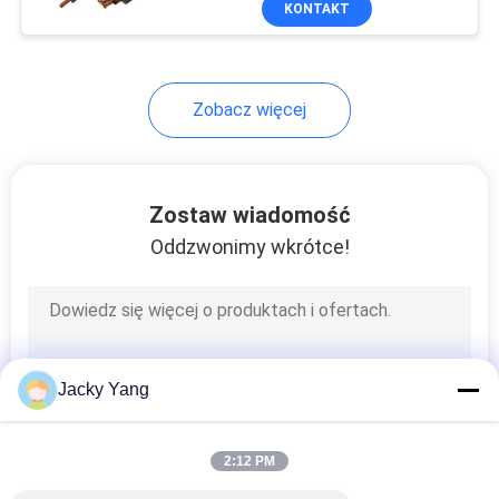
KONTAKT
26
energii
Kabel z
ekranowanym
Zobacz więcej
instrumentem
Zostaw wiadomość
Oddzwonimy wkrótce!
25
Kabel
wysokotemperaturowy
Jacky Yang
2:12 PM
16