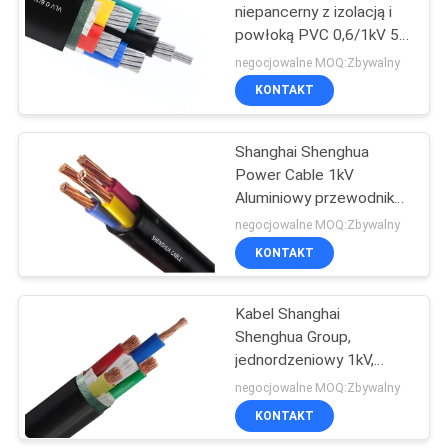
niepancerny z izolacją i
powłoką PVC 0,6/1kV 5-
90
żyłowy Shanghai
negocjowalne MOQ:Zbywalny
Shenghua Five Core
KONTAKT
Bare Conductor
Shanghai Shenghua
Power Cable 1kV
Aluminiowy przewodnik
PVC Wyizolowany i
negocjowalne MOQ:Zbywalny
osłonięty Dwa rdzenie
KONTAKT
92
Nieopancerzony kabel
zasilania
Antena Wiązany
Kabel Shanghai
Shenghua Group,
kabel
jednordzeniowy 1kV,
przewód miedziany,
negocjowalne MOQ:Zbywalny
izolacja PVC, kabel
KONTAKT
elektryczny w osłonie