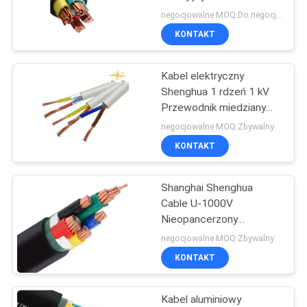
zasilający z certyfikatem
negocjowalne MOQ:Do negocjacji
IEC
BLOG
KONTAKT
140
Kabel halogenowy o
Kabel elektryczny
POPROSIĆ
Shenghua 1 rdzeń 1 kV
niskiej emisji
O
Przewodnik miedziany
PVC Izolowany kabel
WYCENĘ
zanieczyszczeń
negocjowalne MOQ:Zbywalny
elektryczny z osłoną
KONTAKT
NEWS
Shanghai Shenghua
108
Cable U-1000V
SITEMAP
Nieopancerzony
Ognioodporny kabel
trójrodkowy przewodnik
negocjowalne MOQ:Zbywalny
aluminiowy PVC
POLITYKA
KONTAKT
izolowany i pokryty
PRYWATNOŚCI
kablem
Kabel aluminiowy