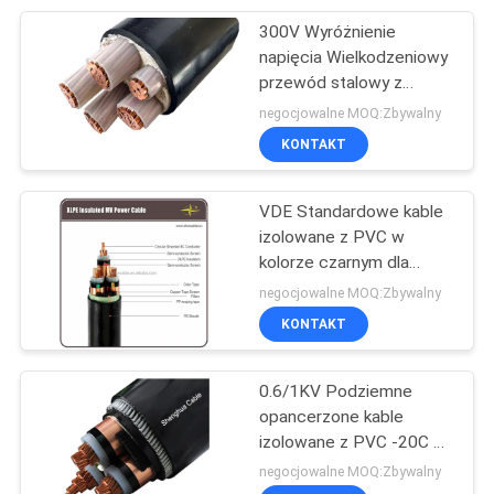
PVC
300V Wyróżnienie
95
napięcia Wielkodzeniowy
Przewód z gumową
przewód stalowy z
osłoną 1,5 mm2 do 400
negocjowalne MOQ:Zbywalny
osłoną
mm2 Wielkość kabla do
KONTAKT
zastosowań ciężkich
VDE Standardowe kable
izolowane z PVC w
kolorze czarnym dla
76
urządzeń elektrycznych
negocjowalne MOQ:Zbywalny
gospodarstw domowych
KONTAKT
Kable sterujące
0.6/1KV Podziemne
opancerzone kable
izolowane z PVC -20C do
70C dla podziemnych
negocjowalne MOQ:Zbywalny
rozwiązań dystrybucji