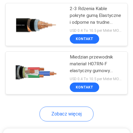
2-3 Rdzenia Kable
95
pokryte gumą Elastyczne
Przewód z gumową
i odporne na trudne
warunki
USD 0.4 To 10.5 per Meter MOQ:500M
osłoną
KONTAKT
Miedzian przewodnik
materiał H07RN-F
elastyczny gumowy
76
przewód zasilający 1,5
USD 0.4 To 10.5 per Meter MOQ:500M
mm2-400 mm2 do
KONTAKT
Kable sterujące
zastosowań
przemysłowych
Zobacz więcej