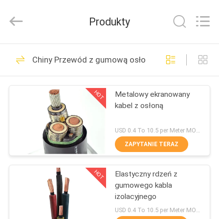
Shanghai
Shenghua
Cable
Produkty
(Group)
Co.,
Ltd..
All
DOM
Rights
306
Reserved.
Chiny Przewód z gumową osłoną
Przewód zasilający
PRODUKTY
z izolacją XLPE
HOT
Metalowy ekranowany
kabel z osłoną
FILMY
USD 0.4 To 10.5 per Meter MOQ:1000m
POKAZ
ZAPYTANIE TERAZ
244
VR
Opancerzony kabel
HOT
Elastyczny rdzeń z
gumowego kabla
O
elektryczny
izolacyjnego
NAS
USD 0.4 To 10.5 per Meter MOQ:1000m