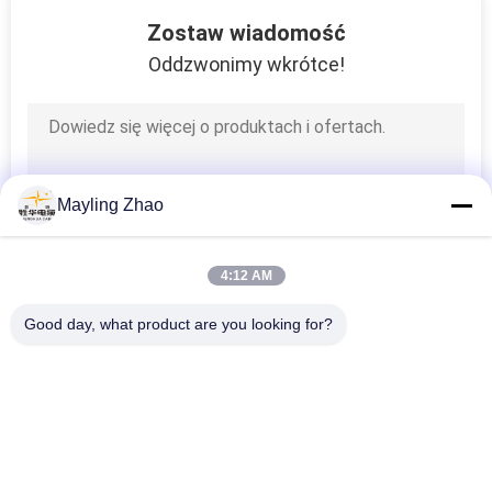
26
Zostaw wiadomość
Kabel z
Oddzwonimy wkrótce!
ekranowanym
instrumentem
Mayling Zhao
25
4:12 AM
Kabel
Good day, what product are you looking for?
wysokotemperaturowy
popularne kategorie
Wszystko
Przewód Zasilający 
Opancerzony Kabel 
Z Izolacją XLPE
Elektryczny
16