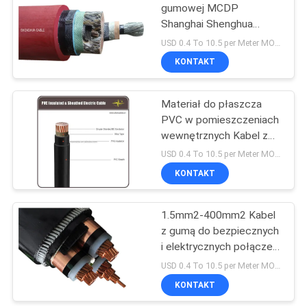
gumowej MCDP
Shanghai Shenghua
90
Cable, kabel
USD 0.4 To 10.5 per Meter MOQ:500M
bezhalogenowy o niskiej
KONTAKT
Bare Conductor
emisji dymu 0,38 / 0,66
kV
Materiał do płaszcza
PVC w pomieszczeniach
wewnętrznych Kabel z
gumową osłoną do
USD 0.4 To 10.5 per Meter MOQ:500M
zastosowań ciężkich
KONTAKT
92
Antena Wiązany
1.5mm2-400mm2 Kabel
z gumą do bezpiecznych
kabel
i elektrycznych połączeń
w przemyśle
USD 0.4 To 10.5 per Meter MOQ:500M
KONTAKT