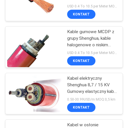
Ruber, gumowy kabel
USD 0.4 To 10.5 per Meter MOQ:500M
elektryczny z ekranem
BLOG
KONTAKT
140
Kabel halogenowy o
Kable gumowe MCDP z
POPROSIĆ
grupy Shenghua, kable
niskiej emisji
O
halogenowe o niskim
poziomie dymu 0,38 /
WYCENĘ
zanieczyszczeń
USD 0.4 To 10.5 per Meter MOQ:500M
0,66 KV
KONTAKT
NEWS
Kabel elektryczny
108
Shenghua 8,7 / 15 KV
SITEMAP
Gumowy elastyczny kabel
Ognioodporny kabel
MYPTJ przyjazny dla
0.50-30.99USD/m MOQ:0,5 km
środowiska dla ciężkich
POLITYKA
KONTAKT
urządzeń
PRYWATNOŚCI
Kabel w osłonie