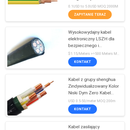
0.1USD to 5.0USD MOQ:2000M
BLOG
ZAPYTANIE TERAZ
140
Kabel halogenowy o
Wysokowydajny kabel
POPROSIĆ
elektroniczny LSZH dla
niskiej emisji
O
bezpiecznego i
niezawodnego rozdziału
WYCENĘ
zanieczyszczeń
$1.15/Meters >=500 Meters MOQ:500 metrów
energii
KONTAKT
NEWS
Kabel z grupy shenghua
108
Zindywidualizowany Kolor
SITEMAP
Niski Dym Zero Kabel
Ognioodporny kabel
halogenny 1,5 mm2 - 800
USD 0.5-50/meter MOQ:200m
mm2 Ochrona
POLITYKA
KONTAKT
środowiska
PRYWATNOŚCI
Kabel zasilający