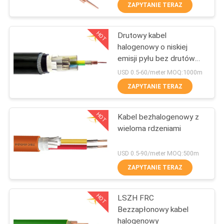
ZAPYTANIE TERAZ
WYCIECZKA
HOT
Drutowy kabel
PO
203
halogenowy o niskiej
FABRYCE
emisji pyłu bez drutów
Kable izolowane
stalowych
USD 0.5-60/meter MOQ:1000m
PVC
KONTROLA
ZAPYTANIE TERAZ
JAKOŚCI
HOT
Kabel bezhalogenowy z
wieloma rdzeniami
SKONTAKTUJ
197
SIĘ
USD 0.5-90/meter MOQ:500m
Przewód
Z
ZAPYTANIE TERAZ
NAMI
elektryczny
HOT
LSZH FRC
Bezzapłonowy kabel
AKTUALNOŚCI
halogenowy