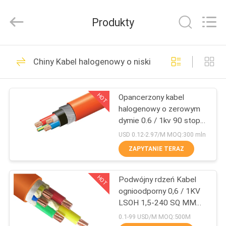
Shanghai
Shenghua
Cable
Produkty
(Group)
Co.,
Ltd..
All
DOM
Rights
306
Reserved.
Chiny Kabel halogenowy o niskiej emisji zanieczys
Przewód zasilający
PRODUKTY
z izolacją XLPE
HOT
Opancerzony kabel
halogenowy o zerowym
FILMY
dymie 0.6 / 1kv 90 stopni
Temp
USD 0.12-2.97/M MOQ:300 mln
POKAZ
ZAPYTANIE TERAZ
244
VR
Opancerzony kabel
HOT
Podwójny rdzeń Kabel
ognioodporny 0,6 / 1KV
O
elektryczny
LSOH 1,5-240 SQ MM
NAS
IEC 60332
0.1-99 USD/M MOQ:500M