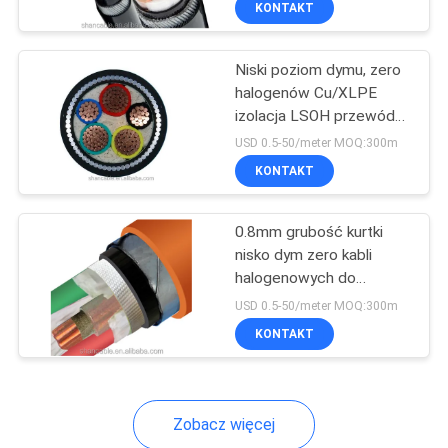
KONTAKT
26
18AWG
Kabel z
Niski poziom dymu, zero
ekranowanym
halogenów Cu/XLPE
izolacja LSOH przewód
instrumentem
zasilający 100 stóp dla
USD 0.5-50/meter MOQ:300m
długotrwałej wydajności
KONTAKT
25
0.8mm grubość kurtki
nisko dym zero kabli
Kabel
halogenowych do
ochrony w
wysokotemperaturowy
USD 0.5-50/meter MOQ:300m
pomieszczeniach i
KONTAKT
wydajności
Zobacz więcej
16