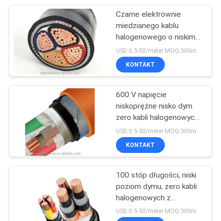
Czarne elektrownie
95
miedzianego kablu
Przewód z gumową
halogenowego o niskim
poziomie dymu z trwałym
USD 0.5-50/meter MOQ:300m
osłoną
przewodnikiem
KONTAKT
miedzianym
600 V napięcie
niskoprężne nisko dym
zero kabli halogenowych
76
z 18AWG przewodnika
USD 0.5-50/meter MOQ:300m
miernika
KONTAKT
Kable sterujące
100 stóp długości, niski
poziom dymu, zero kabli
halogenowych z
grubością płaszcza 0,8
USD 0.5-50/meter MOQ:300m
mm i przewodnikiem