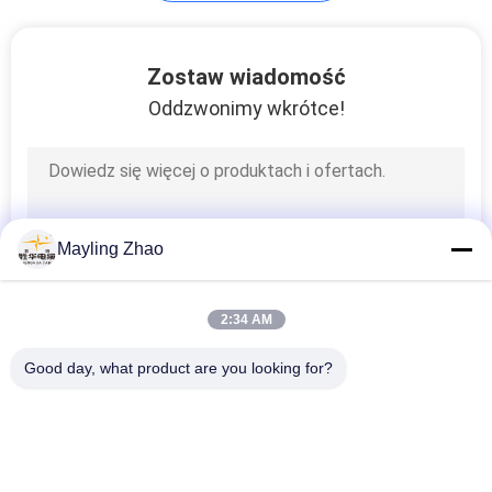
Miedziany drut
Zostaw wiadomość
aluminiowy
Oddzwonimy wkrótce!
17
Mayling Zhao
Przewód PV
2:34 AM
Good day, what product are you looking for?
popularne kategorie
Wszystko
19
Przewód Zasilający 
Opancerzony Kabel 