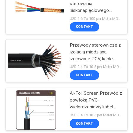
sterowania
niskonapięciowego
Elastyczny przewód
USD 1.6 To 100 per Meter MOQ:1000m
miedziany Standard VDE
KONTAKT
Przewody sterownicze z
izolacją miedzianą,
izolowane PCV, kable
stalowe opancerzone
USD 0.4 To 10.5 per Meter MOQ:1000m
KONTAKT
Al-Foil Screen Przewód z
powłoką PVC,
wielordzeniowy kabel
elektryczny z
USD 0.4 To 10.5 per Meter MOQ:1000m
ocynowanym drutem
KONTAKT
spustowym