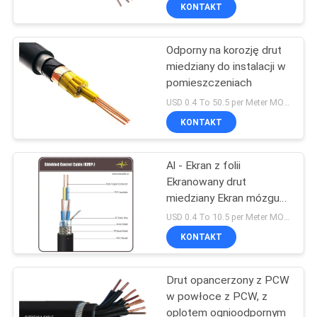
Ochrona środowiska
KONTAKT
WYCIECZKA
Odporny na korozję drut
PO
miedziany do instalacji w
FABRYCE
pomieszczeniach
USD 0.4 To 50.5 per Meter MOQ:500m
KONTROLA
KONTAKT
JAKOŚCI
Al - Ekran z folii
Ekranowany drut
SKONTAKTUJ
miedziany Ekran mózgu
SIĘ
Ekranowany kabel PVC z
USD 0.4 To 10.5 per Meter MOQ:1000m
wieloma rdzeniami
Z
KONTAKT
NAMI
Drut opancerzony z PCW
w powłoce z PCW, z
AKTUALNOŚCI
oplotem ognioodpornym