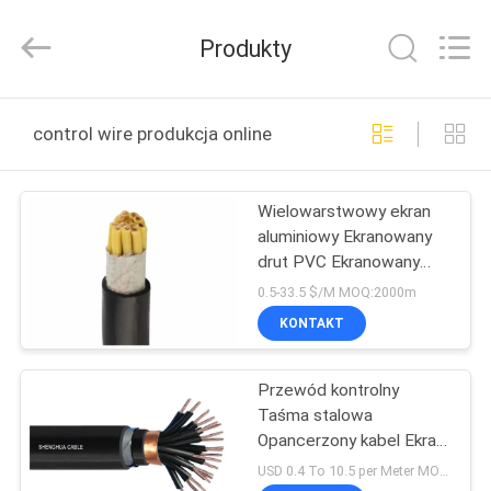
Shanghai
Shenghua
Cable
Produkty
(Group)
Co.,
Ltd..
All
DOM
Rights
Reserved.
control wire produkcja online
PRODUKTY
Wielowarstwowy ekran
aluminiowy Ekranowany
FILMY
drut PVC Ekranowany
drut miedziany,
0.5-33.5 $/M MOQ:2000m
ekranowany drutem
POKAZ
KONTAKT
VR
Przewód kontrolny
Taśma stalowa
O
Opancerzony kabel Ekran
NAS
z miedzianej taśmy
USD 0.4 To 10.5 per Meter MOQ:1000m