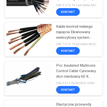
USD 0.4 To 10.5 per Meter MOQ:1000m
BLOG
KONTAKT
Kable kontroli niskiego
POPROSIĆ
napięcia Ekranowany
O
wielożyłowy system
kontroli kabli Drut
WYCENĘ
USD 1.6 To 10 per Meter MOQ:1000m
miedziany izolowany PVC
KONTAKT
NEWS
Pvc Insulated Multicore
Control Cable Cynowany
SITEMAP
drut miedziany 60 X
1,5sqmm
USD 0.87-2.66/M MOQ:100M
POLITYKA
KONTAKT
PRYWATNOŚCI
Elastyczne przewody