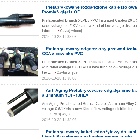
Prefabrykowane rozgałęzione kable izolowa
Promień gięcia OD
Prefabricated Branch XLPE / PVC Insulated Cables 20 x
rated voltage 0.6/1KVis a new Kind of low voltage distrib
labor ...
Czytaj więcej
2016-10-28 11:38:08
Prefabrykowany odgałęziony przewód izol
CCA z powłoką PVC
Prefabricated Branch XLPE Insulation Cable PVC Sheat
with rated voltage 0.6/1KVis a new Kind of low voltage di
the ...
Czytaj więcej
2016-10-28 11:38:08
Anti Aging Prefabrykowane odgałęzienie ka
aluminium YDF-YJHLV
Anti Aging Prefabricated Branch Cable , Aluminum Alloy
voltage 0.6/1KVis a new Kind of low voltage distribution 
...
Czytaj więcej
2016-10-28 11:38:08
Prefabrykowany kabel jednożyłowy do kabl
Listrik Bercabang z naturalną czarną kurtką