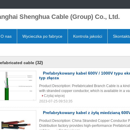
nghai Shenghua Cable (Group) Co., Ltd.
O nas
Wycieczka po fabryce
Kontrola jakości
Skontaktu
(32)
efabricated cable
Prefabrykowany kabel 600V / 1000V typu ek
typ złącza
Product Description: Prefabricated Branch Cable is a kind
with stranded copper conductor, which is available in a vari
Czytaj więcej
2023-07-25 09:53:35
Prefabrykowany kabel z żyłą miedzianą 600V
Product Description: China Stranded Copper Conductor P
Distribution factory provides high-performance Prefabrica