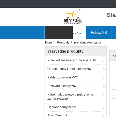
Sha
Dom
Produkty
Pokaz VR
Dom
Produkty
prefabricated cable
Aktualności
Wszystkie produkty
pr
Przewód zasilający z izolacją XLPE
Opancerzony kabel elektryczny
Kable izolowane PVC
Przewód elektryczny
Kabel halogenowy o niskiej emisji
zanieczyszczeń
Ognioodporny kabel
Bare Conductor