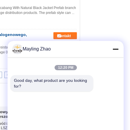
rcabang With Natural Black Jacket Prefab branch
e distribution products. The prefab style can ...
halogenowego,
Kontakt
istant and Flame Retardent Branch Cable YDF-
Mayling Zhao
ge 0.6/1KVis a new Kind of low voltage
12:20 PM
>>
>|
Good day, what product are you looking 
for?
owy o niskiej
Skontaktuj się z
zyszczeń
nami
wód izolowany EPR
Skontaktuj się z
 LSZH 3 rdzeń
nami