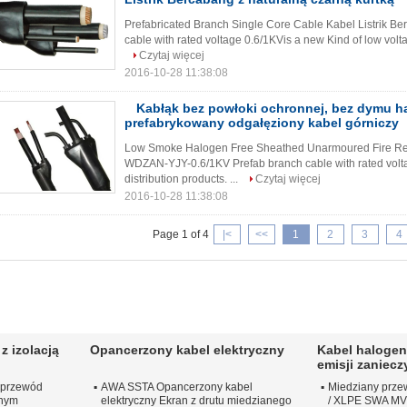
Prefabricated Branch Single Core Cable Kabel Listrik Be
cable with rated voltage 0.6/1KVis a new Kind of low voltag
Czytaj więcej
2016-10-28 11:38:08
Kabłąk bez powłoki ochronnej, bez dymu 
prefabrykowany odgałęziony kabel górniczy
Low Smoke Halogen Free Sheathed Unarmoured Fire Res
WDZAN-YJY-0.6/1KV Prefab branch cable with rated volta
distribution products. ...
Czytaj więcej
2016-10-28 11:38:08
Page 1 of 4
|<
<<
1
2
3
4
z izolacją
Opancerzony kabel elektryczny
Kabel halogen
emisji zaniec
 przewód
AWA SSTA Opancerzony kabel
Miedziany prze
anym
elektryczny Ekran z drutu miedzianego
/ XLPE SWA MV