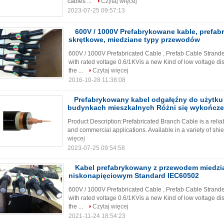
cables ...
Czytaj więcej
2023-07-25 09:57:13
600V / 1000V Prefabrykowane kable, prefab
skrętkowe, miedziane typy przewodów
600V / 1000V Prefabricated Cable , Prefab Cable Stran
with rated voltage 0.6/1KVis a new Kind of low voltage di
the ...
Czytaj więcej
2016-10-28 11:38:08
Prefabrykowany kabel odgałęźny do użytk
budynkach mieszkalnych Różni się wykończe
Product Description:Prefabricated Branch Cable is a reliabl
and commercial applications. Available in a variety of shiel
więcej
2023-07-25 09:54:58
Kabel prefabrykowany z przewodem miedz
niskonapięciowym Standard IEC60502
600V / 1000V Prefabricated Cable , Prefab Cable Stran
with rated voltage 0.6/1KVis a new Kind of low voltage di
the ...
Czytaj więcej
2021-11-24 18:54:23