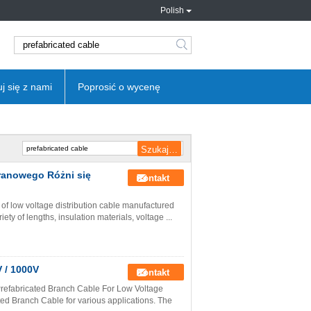
Polish
search
j się z nami
Poprosić o wycenę
ranowego Różni się
Kontakt
 of low voltage distribution cable manufactured
ety of lengths, insulation materials, voltage ...
 / 1000V
Kontakt
refabricated Branch Cable For Low Voltage
ted Branch Cable for various applications. The