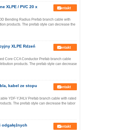
ne XLPE / PVC 20 x
Kontakt
 OD Bending Radius Prefab branch cable with
ution products. The prefab style can decrease the
acyjny XLPE Rdzeń
Kontakt
hed Core CCA Conductor Prefab branch cable
stribution products. The prefab style can decrease
bla, kabel ze stopu
Kontakt
 Cable YDF-YJHLV Prefab branch cable with rated
products. The prefab style can decrease the labor
i odgałęźnych
Kontakt