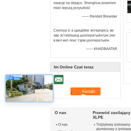
owację na stojąco. Shenghua powinien
mieć lepszą przyszłość.
—— Rendell Brewster
Сенгхуа іс а цредібле энтерпрісэ, ве
хве эстаблішед цооператыёнтре зне
в вел кеп лонг тэрм цооператыён.
—— KHADBAATAR
Im Online Czat teraz
O nas
Przewód zasilający 
XLPE
O nas
Trójżyłowy izolowany
aluminiowy z izolow