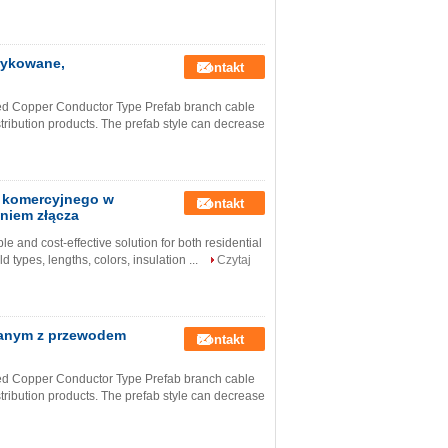
rykowane,
Kontakt
ded Copper Conductor Type Prefab branch cable
stribution products. The prefab style can decrease
u komercyjnego w
Kontakt
niem złącza
e and cost-effective solution for both residential
d types, lengths, colors, insulation ...
Czytaj
ianym z przewodem
Kontakt
ded Copper Conductor Type Prefab branch cable
stribution products. The prefab style can decrease