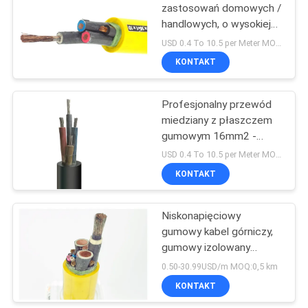
zastosowań domowych /
handlowych, o wysokiej
precyzji, 16 mm2 - 185
USD 0.4 To 10.5 per Meter MOQ:500m
mm2 fazy
KONTAKT
Profesjonalny przewód
miedziany z płaszczem
gumowym 16mm2 -
185mm2 fazy
USD 0.4 To 10.5 per Meter MOQ:500m
KONTAKT
Niskonapięciowy
gumowy kabel górniczy,
gumowy izolowany
przewód przyjazny dla
0.50-30.99USD/m MOQ:0,5 km
środowiska
KONTAKT