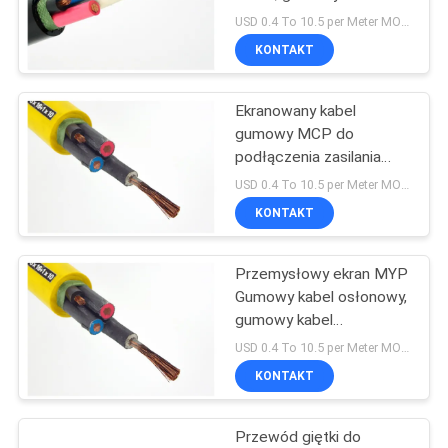
elektryczny z ekranem
USD 0.4 To 10.5 per Meter MOQ:500m
BLOG
KONTAKT
Ekranowany kabel
POPROSIĆ
gumowy MCP do
O
podłączenia zasilania
koparki
WYCENĘ
USD 0.4 To 10.5 per Meter MOQ:500m
KONTAKT
NEWS
Przemysłowy ekran MYP
Gumowy kabel osłonowy,
SITEMAP
gumowy kabel
elektryczny
USD 0.4 To 10.5 per Meter MOQ:500m
POLITYKA
KONTAKT
PRYWATNOŚCI
Przewód giętki do