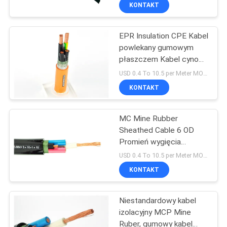
H03RN-F
KONTAKT
WYCIECZKA
EPR Insulation CPE Kabel
PO
powlekany gumowym
FABRYCE
płaszczem Kabel cynowy
z drutem miedzianym
USD 0.4 To 10.5 per Meter MOQ:500m
KONTROLA
KONTAKT
JAKOŚCI
MC Mine Rubber
Sheathed Cable 6 OD
SKONTAKTUJ
Promień wygięcia
SIĘ
Ochrona środowiska
USD 0.4 To 10.5 per Meter MOQ:500m
Z
KONTAKT
NAMI
Niestandardowy kabel
izolacyjny MCP Mine
AKTUALNOŚCI
Ruber, gumowy kabel