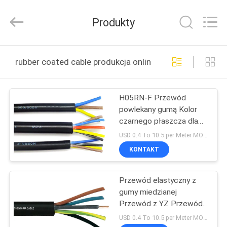
Shanghai
Shenghua
Cable
Produkty
(Group)
Co.,
Ltd..
All
DOM
Rights
Reserved.
rubber coated cable produkcja online
PRODUKTY
H05RN-F Przewód
powlekany gumą Kolor
FILMY
czarnego płaszcza dla
tłustej kwasowej
USD 0.4 To 10.5 per Meter MOQ:1000m
środowiska alkalicznego
POKAZ
KONTAKT
VR
Przewód elastyczny z
gumy miedzianej
O
Przewód z YZ Przewód
NAS
z gumy powlekanej
USD 0.4 To 10.5 per Meter MOQ:1000m