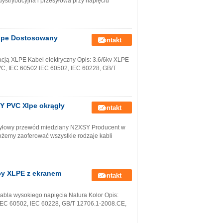
dystrybucyjna i przesyłowa przy napięciu
Xlpe Dostosowany
Kontakt
lacją XLPE Kabel elektryczny Opis: 3.6/6kv XLPE
C, IEC 60502 IEC 60502, IEC 60228, GB/T
Y PVC Xlpe okrągły
Kontakt
-żyłowy przewód miedziany N2XSY Producent w
ożemy zaoferować wszystkie rodzaje kabli
cy XLPE z ekranem
Kontakt
kabla wysokiego napięcia Natura Kolor Opis:
EC 60502, IEC 60228, GB/T 12706.1-2008.CE,