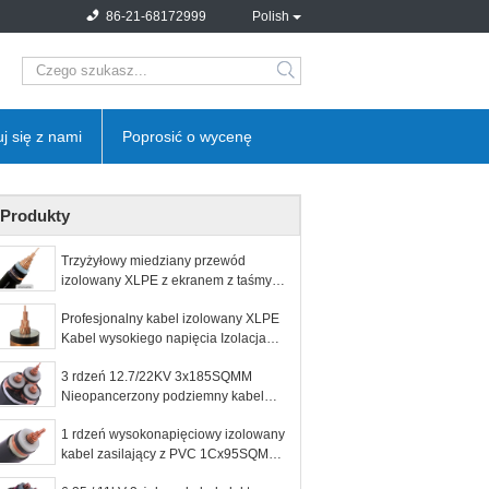
86-21-68172999
Polish
search
j się z nami
Poprosić o wycenę
Produkty
Trzyżyłowy miedziany przewód
izolowany XLPE z ekranem z taśmy
miedzianej
Profesjonalny kabel izolowany XLPE
Kabel wysokiego napięcia Izolacja
Nature Color
3 rdzeń 12.7/22KV 3x185SQMM
Nieopancerzony podziemny kabel
PVC XLPE
1 rdzeń wysokonapięciowy izolowany
kabel zasilający z PVC 1Cx95SQMM
XLPE