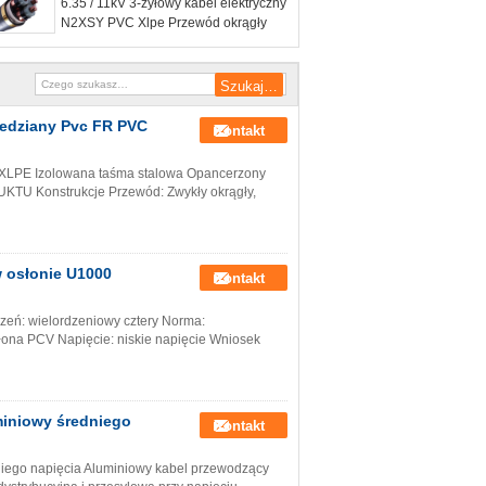
6.35 / 11kV 3-żyłowy kabel elektryczny
N2XSY PVC Xlpe Przewód okrągły
iedziany Pvc FR PVC
Kontakt
v XLPE Izolowana taśma stalowa Opancerzony
TU Konstrukcje Przewód: Zwykły okrągły,
w osłonie U1000
Kontakt
zeń: wielordzeniowy cztery Norma:
ona PCV Napięcie: niskie napięcie Wniosek
miniowy średniego
Kontakt
niego napięcia Aluminiowy kabel przewodzący