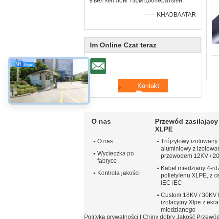
в вел кеп лонг тэрм цооператыён.
—— KHADBAATAR
Im Online Czat teraz
O nas
Przewód zasilający 
XLPE
O nas
Trójżyłowy izolowany
aluminiowy z izolow
Wycieczka po
przewodem 12KV / 2
fabryce
Kabel miedziany 4-rd
Kontrola jakości
polietylenu XLPE, z c
IEC IEC
Custom 18KV / 30KV 
izolacyjny Xlpe z ekr
miedzianego
Polityka prywatności
| Chiny dobry Jakość Przewód 