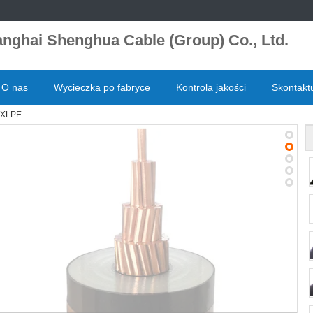
nghai Shenghua Cable (Group) Co., Ltd.
O nas
Wycieczka po fabryce
Kontrola jakości
Skontaktu
ą XLPE