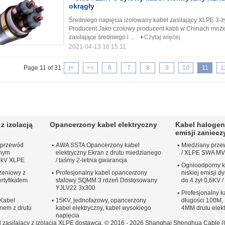
okrągły
Średniego napięcia izolowany kabel zasilający XLPE 3
Producent Jako czołowy producent kabli w Chinach moż
zasilające średniego i ...
Czytaj więcej
2021-04-13 16:15:11
Page 11 of 31
|<
<<
6
7
8
9
10
11
1
z izolacją
Opancerzony kabel elektryczny
Kabel halogen
emisji zaniec
 przewód
AWA SSTA Opancerzony kabel
Miedziany prze
anym
elektryczny Ekran z drutu miedzianego
/ XLPE SWA MV
0kV XLPE
/ taśmy 2-letnia gwarancja
Ognioodporny k
zeniowy z
Profesjonalny kabel opancerzony
niskiej emisji
ertyfikatem
stalowy SQMM 3 rdzeń Dostosowany
do 4 żył 0,6KV 
YJLV22 3x300
Profesjonalny 
Kabel
15KV, jednofazowy, opancerzony
długości 100M,
anem z drutu
kabel elektryczny, kabel wysokiego
4MM drutu elek
napięcia
zasilający z izolacją XLPE dostawca. © 2016 - 2026 Shanghai Shenghua Cable (Gr