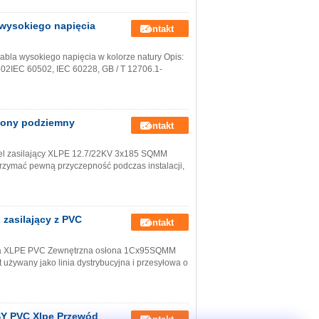
 wysokiego napięcia
Kontakt
kabla wysokiego napięcia w kolorze natury Opis:
02IEC 60502, IEC 60228, GB / T 12706.1-
zony podziemny
Kontakt
bel zasilający XLPE 12.7/22KV 3x185 SQMM
rzymać pewną przyczepność podczas instalacji,
zasilający z PVC
Kontakt
lacja XLPE PVC Zewnętrzna osłona 1Cx95SQMM
 używany jako linia dystrybucyjna i przesyłowa o
XSY PVC Xlpe Przewód