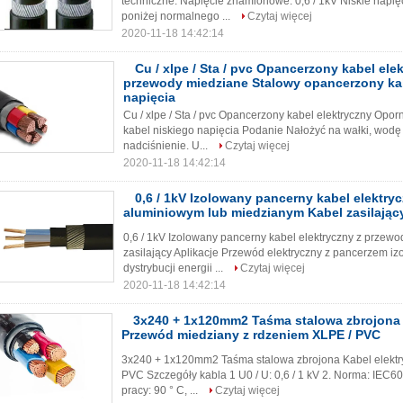
techniczne: Napięcie znamionowe: 0,6 / 1kV Niskie napi
poniżej normalnego ...
Czytaj więcej
2020-11-18 14:42:14
Cu / xlpe / Sta / pvc Opancerzony kabel el
przewody miedziane Stalowy opancerzony ka
napięcia
Cu / xlpe / Sta / pvc Opancerzony kabel elektryczny Op
kabel niskiego napięcia Podanie Nałożyć na wałki, wodę
nadciśnienie. U...
Czytaj więcej
2020-11-18 14:42:14
0,6 / 1kV Izolowany pancerny kabel elektr
aluminiowym lub miedzianym Kabel zasilając
0,6 / 1kV Izolowany pancerny kabel elektryczny z prze
zasilający Aplikacje Przewód elektryczny z pancerzem iz
dystrybucji energii ...
Czytaj więcej
2020-11-18 14:42:14
3x240 + 1x120mm2 Taśma stalowa zbrojona 
Przewód miedziany z rdzeniem XLPE / PVC
3x240 + 1x120mm2 Taśma stalowa zbrojona Kabel elektr
PVC Szczegóły kabla 1 U0 / U: 0,6 / 1 kV 2. Norma: IEC
pracy: 90 ° C, ...
Czytaj więcej