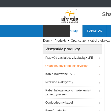
Sha
Dom
Produkty
Pokaz VR
Dom
Produkty
Opancerzony kabel elektrycz
Aktualności
Wszystkie produkty
Przewód zasilający z izolacją XLPE
Opancerzony kabel elektryczny
Kable izolowane PVC
Przewód elektryczny
Kabel halogenowy o niskiej emisji
zanieczyszczeń
Ognioodporny kabel
Bare Conductor