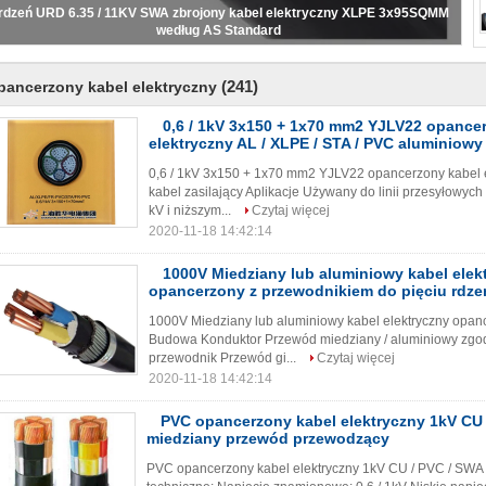
 rdzeń URD 6.35 / 11KV SWA zbrojony kabel elektryczny XLPE 3x95SQMM
według AS Standard
(241)
pancerzony kabel elektryczny
0,6 / 1kV 3x150 + 1x70 mm2 YJLV22 opance
elektryczny AL / XLPE / STA / PVC aluminiowy 
0,6 / 1kV 3x150 + 1x70 mm2 YJLV22 opancerzony kabel e
kabel zasilający Aplikacje Używany do linii przesyłowyc
kV i niższym...
Czytaj więcej
2020-11-18 14:42:14
1000V Miedziany lub aluminiowy kabel elek
opancerzony z przewodnikiem do pięciu rdze
1000V Miedziany lub aluminiowy kabel elektryczny opan
Budowa Konduktor Przewód miedziany / aluminiowy zgodn
przewodnik Przewód gi...
Czytaj więcej
2020-11-18 14:42:14
PVC opancerzony kabel elektryczny 1kV CU 
miedziany przewód przewodzący
PVC opancerzony kabel elektryczny 1kV CU / PVC / SW