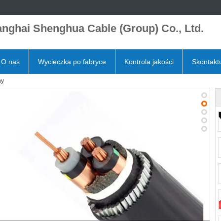
nghai Shenghua Cable (Group) Co., Ltd.
O nas
Wycieczka po fabryce
Kontrola jakości
Skontaktu
ny