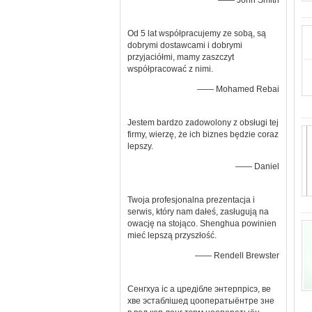
—— John Smith
Od 5 lat współpracujemy ze sobą, są
dobrymi dostawcami i dobrymi
przyjaciółmi, mamy zaszczyt
współpracować z nimi.
—— Mohamed Rebai
Jestem bardzo zadowolony z obsługi tej
firmy, wierzę, że ich biznes będzie coraz
lepszy.
—— Daniel
Twoja profesjonalna prezentacja i
serwis, który nam dałeś, zasługują na
owację na stojąco. Shenghua powinien
mieć lepszą przyszłość.
—— Rendell Brewster
Сенгхуа іс а цредібле энтерпрісэ, ве
хве эстаблішед цооператыёнтре зне