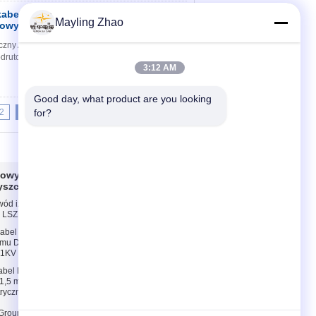
abel elektryczny AL
Kontakt
Mayling Zhao
iowy
czny AL / XLPE / SWA / PVC MV zbrojony kabel
lodrutowy splatany (RM), klasa 2 wg. do HRN HD
3:12 AM
Good day, what product are you looking 
2
23
for?
24
25
>>
>|
owy o niskiej
Skontaktuj się z
zyszczeń
nami
wód izolowany EPR
Skontaktuj się z
 LSZH 3 rdzeń
nami
abel halogenowy o
Poprosić o wycenę
 dymu Dostosowany
E-Mail
/ 1KV
Strona mobilna
kabel LSZH o
 1,5 mm 2,5 MM
trycznego
oup) Co., Ltd.. All Rights Reserved.