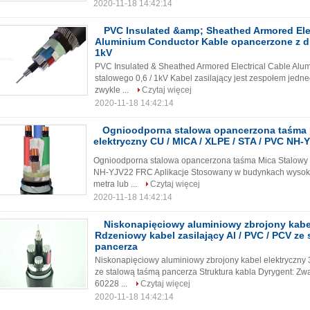
2020-11-18 14:42:14
PVC Insulated &amp; Sheathed Armored Elec
Aluminium Conductor Kable opancerzone z dr
1kV
PVC Insulated & Sheathed Armored Electrical Cable Alu
stalowego 0,6 / 1kV Kabel zasilający jest zespołem jedn
zwykle ...
Czytaj więcej
2020-11-18 14:42:14
Ognioodporna stalowa opancerzona taśma 
elektryczny CU / MICA / XLPE / STA / PVC NH
Ognioodporna stalowa opancerzona taśma Mica Stalowy k
NH-YJV22 FRC Aplikacje Stosowany w budynkach wysokich,
metra lub ...
Czytaj więcej
2020-11-18 14:42:14
Niskonapięciowy aluminiowy zbrojony kabel
Rdzeniowy kabel zasilający Al / PVC / PCV ze
pancerza
Niskonapięciowy aluminiowy zbrojony kabel elektryczny 3
ze stalową taśmą pancerza Struktura kabla Dyrygent: Zwa
60228 ...
Czytaj więcej
2020-11-18 14:42:14