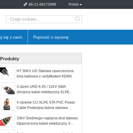
86-21-68172999
Polish
search
j się z nami
Poprosić o wycenę
Produkty
HT 36KV UG Stalowa opancerzona
linia kablowa z certyfikatem KEMA
3 rdzeń URD 6.35 / 11KV SWA
zbrojony kabel elektryczny XLPE
3x95SQMM według AS Standard
4 rdzenie CU XLPE STA PVC Power
Cable Podwójna taśma stalowa
opancerzona 0,6 / 1kV
33kV Średniego napięcia drut stalowy
Opancerzony kabel elektryczny 3-
fazowy ekranowany przewód