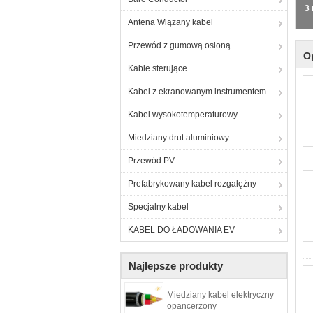
3
Antena Wiązany kabel
Przewód z gumową osłoną
O
Kable sterujące
Kabel z ekranowanym instrumentem
Kabel wysokotemperaturowy
Miedziany drut aluminiowy
Przewód PV
Prefabrykowany kabel rozgałęźny
Specjalny kabel
KABEL DO ŁADOWANIA EV
Najlepsze produkty
Miedziany kabel elektryczny
opancerzony