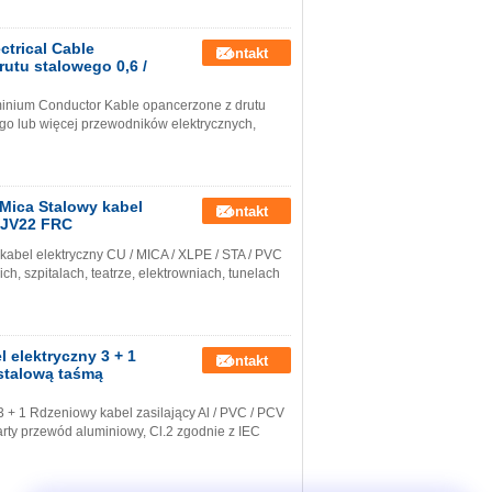
trical Cable
Kontakt
utu stalowego 0,6 /
minium Conductor Kable opancerzone z drutu
ego lub więcej przewodników elektrycznych,
Mica Stalowy kabel
Kontakt
-YJV22 FRC
abel elektryczny CU / MICA / XLPE / STA / PVC
 szpitalach, teatrze, elektrowniach, tunelach
 elektryczny 3 + 1
Kontakt
 stalową taśmą
 + 1 Rdzeniowy kabel zasilający Al / PVC / PCV
rty przewód aluminiowy, Cl.2 zgodnie z IEC