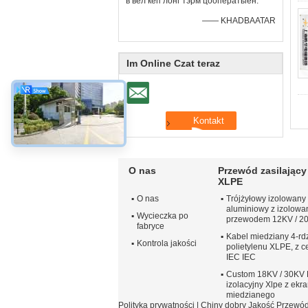
в вел кеп лонг тэрм цооператыён.
—— KHADBAATAR
Im Online Czat teraz
O nas
Przewód zasilający 
XLPE
O nas
Trójżyłowy izolowany
aluminiowy z izolow
Wycieczka po
przewodem 12KV / 2
fabryce
Kabel miedziany 4-rd
Kontrola jakości
polietylenu XLPE, z c
IEC IEC
Custom 18KV / 30KV 
izolacyjny Xlpe z ekr
miedzianego
Polityka prywatności
| Chiny dobry Jakość Przewód 