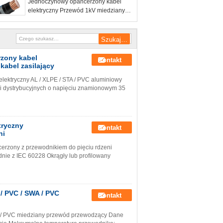
Jednoczynowy opancerzony kabel
miedziany XLPE
elektryczny Przewód 1kV miedziany
Przewód opancerzony z PCW w
izolacji PVC
rzony kabel
Kontakt
kabel zasilający
lektryczny AL / XLPE / STA / PVC aluminiowy
h i dystrybucyjnych o napięciu znamionowym 35
tryczny
Kontakt
ni
cerzony z przewodnikiem do pięciu rdzeni
ie z IEC 60228 Okrągły lub profilowany
/ PVC / SWA / PVC
Kontakt
A / PVC miedziany przewód przewodzący Dane