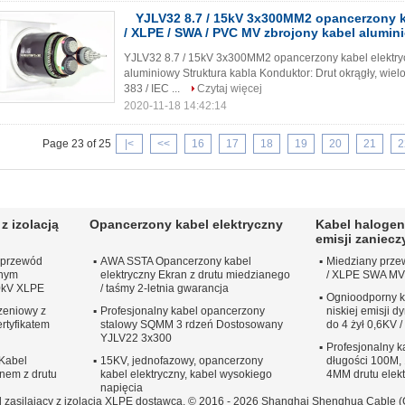
YJLV32 8.7 / 15kV 3x300MM2 opancerzony k
/ XLPE / SWA / PVC MV zbrojony kabel alumin
YJLV32 8.7 / 15kV 3x300MM2 opancerzony kabel elektry
aluminiowy Struktura kabla Konduktor: Drut okrągły, wie
383 / IEC ...
Czytaj więcej
2020-11-18 14:42:14
Page 23 of 25
|<
<<
16
17
18
19
20
21
2
z izolacją
Opancerzony kabel elektryczny
Kabel halogen
emisji zaniec
 przewód
AWA SSTA Opancerzony kabel
Miedziany prze
anym
elektryczny Ekran z drutu miedzianego
/ XLPE SWA MV
0kV XLPE
/ taśmy 2-letnia gwarancja
Ognioodporny k
zeniowy z
Profesjonalny kabel opancerzony
niskiej emisji
ertyfikatem
stalowy SQMM 3 rdzeń Dostosowany
do 4 żył 0,6KV 
YJLV22 3x300
Profesjonalny 
Kabel
15KV, jednofazowy, opancerzony
długości 100M,
anem z drutu
kabel elektryczny, kabel wysokiego
4MM drutu elek
napięcia
zasilający z izolacją XLPE dostawca. © 2016 - 2026 Shanghai Shenghua Cable (Gr