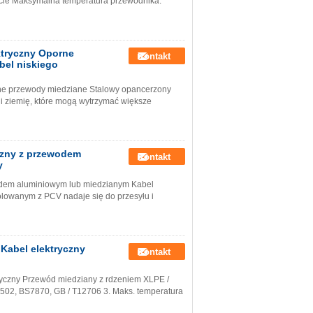
ęcie Maksymalna temperatura przewodnika:
ektryczny Oporne
Kontakt
bel niskiego
orne przewody miedziane Stalowy opancerzony
 i ziemię, które mogą wytrzymać większe
yczny z przewodem
Kontakt
y
wodem aluminiowym lub miedzianym Kabel
olowanym z PCV nadaje się do przesyłu i
Kabel elektryczny
Kontakt
yczny Przewód miedziany z rdzeniem XLPE /
60502, BS7870, GB / T12706 3. Maks. temperatura