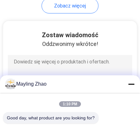
Zobacz więcej
90
Bare Conductor
Zostaw wiadomość
Oddzwonimy wkrótce!
92
Mayling Zhao
Antena Wiązany
1:10 PM
kabel
Good day, what product are you looking for?
popularne kategorie
Wszystko