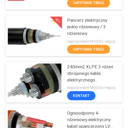
ZAPYTANIE TERAZ
WYCIECZKA
HOT
Pancerz elektryczny
PO
203
jedno rdzeniowy / 3
FABRYCE
rdzeniowy
Kable izolowane
negocjowalne MOQ:Do negocjacji
PVC
KONTROLA
ZAPYTANIE TERAZ
JAKOŚCI
240mm2 XLPE 3 rdzeń
zbrojonego kabla
SKONTAKTUJ
elektrycznego
197
SIĘ
ocynkowanego 15kV
negocjowalne MOQ:Do negocjacji
Stalowa zbrojona lina
Przewód
Z
KONTAKT
aluminiowa
NAMI
elektryczny
Ognioodporny 4-
rdzeniowy elektryczny
AKTUALNOŚCI
kabel opancerzony LV