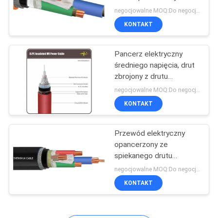
Przewód opancerzony z
negocjowalne MOQ:Do negocjacji
drutu stalowego z
BLOG
KONTAKT
rdzeniem miedzianym i
140
PVC
Kabel halogenowy o
Pancerz elektryczny
POPROSIĆ
średniego napięcia, drut
niskiej emisji
O
zbrojony z drutu
aluminiowego
WYCENĘ
zanieczyszczeń
negocjowalne MOQ:Do negocjacji
KONTAKT
NEWS
Przewód elektryczny
108
opancerzony ze
SITEMAP
spiekanego drutu
Ognioodporny kabel
stalowego XLPE lub PCV
negocjowalne MOQ:Do negocjacji
4 rdzeniowy kabel
POLITYKA
KONTAKT
miedziany 0,6 / 1kV
PRYWATNOŚCI